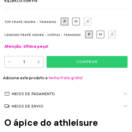
R$284,05
com
Pix
P
M
G
TOP FRAPE INDIRA - TAMANHO
P
M
G
LEGGING FRAPE INDIRA - (CÓPIA) - TAMANHO
Atenção, última peça!
Adicione este produto e
tenha frete grátis!
MEIOS DE PAGAMENTO
MEIOS DE ENVIO
O ápice do athleisure