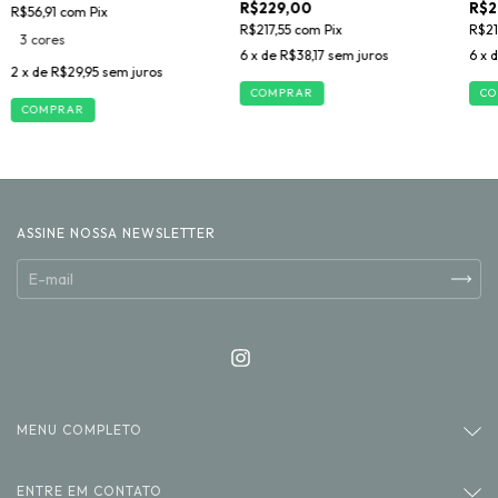
R$229,00
R$2
R$56,91
com
Pix
R$217,55
com
Pix
R$21
3 cores
6
x de
R$38,17
sem juros
6
x 
2
x de
R$29,95
sem juros
COMPRAR
CO
COMPRAR
ASSINE NOSSA NEWSLETTER
MENU COMPLETO
ENTRE EM CONTATO