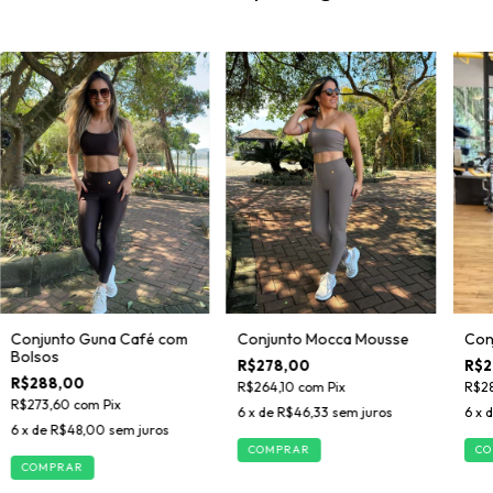
Conjunto Guna Café com
Conjunto Mocca Mousse
Conj
Bolsos
R$278,00
R$2
R$288,00
R$264,10
com
Pix
R$2
R$273,60
com
Pix
6
x de
R$46,33
sem juros
6
x 
6
x de
R$48,00
sem juros
COMPRAR
CO
COMPRAR