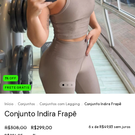
3
%
OFF
FRETE GRÁTIS
Início
.
Conjuntos
.
Conjuntos com Legging
.
Conjunto Indira Frapê
Conjunto Indira Frapê
R$308,00
R$299,00
6
x de
R$49,83
sem juros