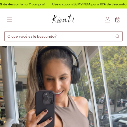
 1ª compra!
Use o cupom BEMVINDA para 10% de desconto na 1ª compra!
0