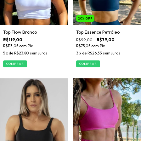
20
%
OFF
Top Essence Petróleo
Top Flow Branco
R$99,00
R$79,00
R$119,00
R$75,05
com
Pix
R$113,05
com
Pix
3
x de
R$26,33
sem juros
5
x de
R$23,80
sem juros
COMPRAR
COMPRAR