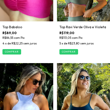
Top Babaloo
Top Ravi Verde Oliva e Violeta
R$89,00
R$119,00
R$84,55
com
Pix
R$113,05
com
Pix
4
x de
R$22,25
sem juros
5
x de
R$23,80
sem juros
COMPRAR
COMPRAR