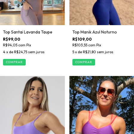
Top Santai Lavanda Taupe
Top Manik Azul Noturno
R$99,00
R$109,00
R$94,05
com
Pix
R$103,55
com
Pix
4
x de
R$24,75
sem juros
5
x de
R$21,80
sem juros
COMPRAR
COMPRAR