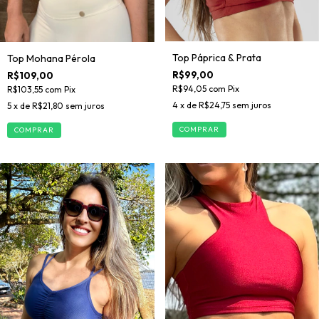
Top Páprica & Prata
Top Mohana Pérola
R$99,00
R$109,00
R$94,05
com
Pix
R$103,55
com
Pix
4
x de
R$24,75
sem juros
5
x de
R$21,80
sem juros
COMPRAR
COMPRAR