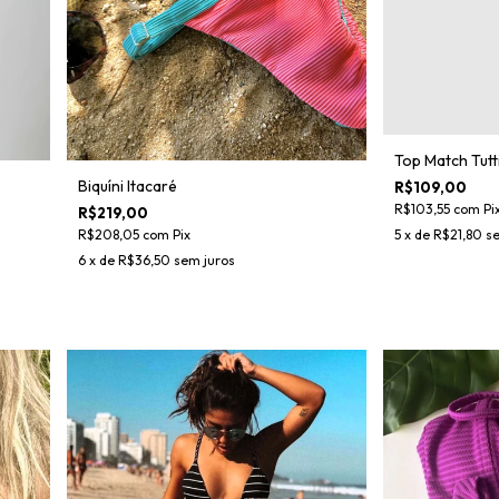
Top Match Tutti
Biquíni Itacaré
R$109,00
R$103,55
com
Pi
R$219,00
R$208,05
com
Pix
5
x de
R$21,80
se
6
x de
R$36,50
sem juros