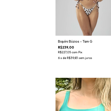
Biquíni Búzios - Tam G
R$239,00
R$227,05
com
Pix
6
x de
R$39,83
sem juros