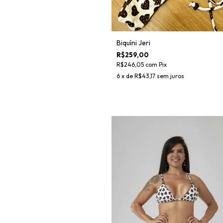
Biquíni Jeri
R$259,00
R$246,05
com
Pix
6
x de
R$43,17
sem juros