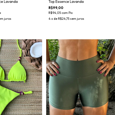
Top Essence Lavanda
ce Lavanda
R$99,00
R$94,05
com
Pix
x
4
x de
R$24,75
sem juros
em juros