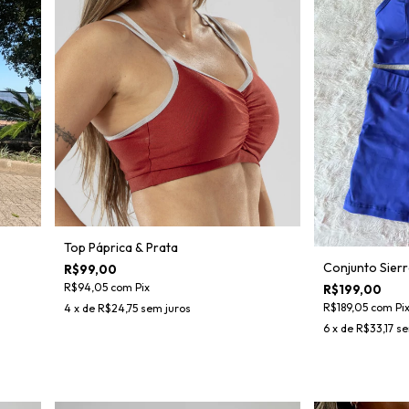
Top Páprica & Prata
Conjunto Sier
R$99,00
R$94,05
com
Pix
R$199,00
R$189,05
com
Pi
4
x de
R$24,75
sem juros
6
x de
R$33,17
se