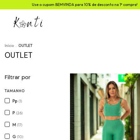
ara 10% de desconto na 1ª compra!
Use o cupom BEMVINDA para 10% de de
Início
.
OUTLET
OUTLET
Filtrar por
TAMANHO
Pp
(1)
P
(26)
M
(17)
G
(10)