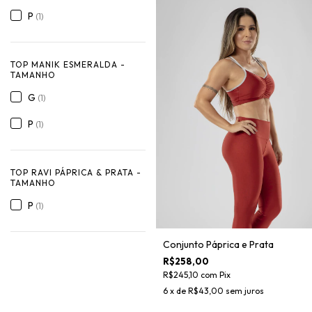
P
(1)
TOP MANIK ESMERALDA -
TAMANHO
G
(1)
P
(1)
TOP RAVI PÁPRICA & PRATA -
TAMANHO
P
(1)
Conjunto Páprica e Prata
R$258,00
R$245,10
com
Pix
6
x de
R$43,00
sem juros