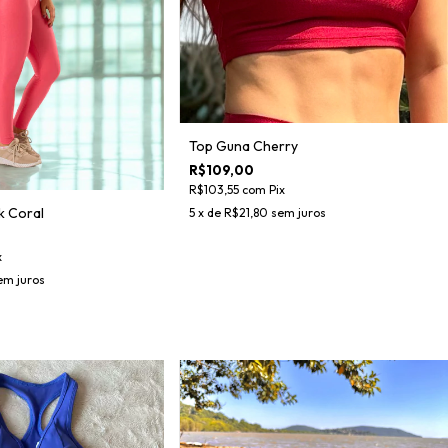
Top Guna Cherry
R$109,00
R$103,55
com
Pix
k Coral
5
x de
R$21,80
sem juros
x
em juros