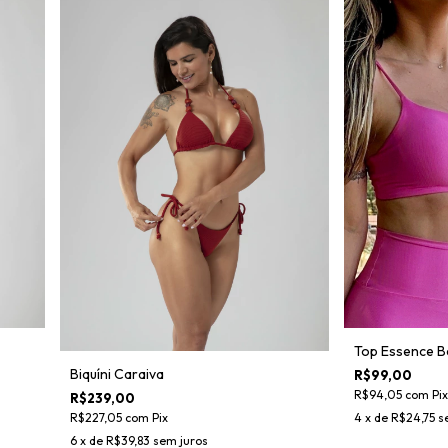
Top Essence B
Biquíni Caraiva
R$99,00
R$94,05
com
Pix
R$239,00
R$227,05
com
Pix
4
x de
R$24,75
s
6
x de
R$39,83
sem juros