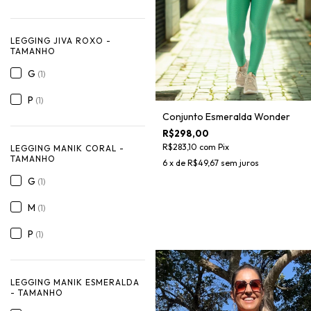
LEGGING JIVA ROXO -
TAMANHO
G
(1)
P
(1)
Conjunto Esmeralda Wonder
R$298,00
R$283,10
com
Pix
LEGGING MANIK CORAL -
TAMANHO
6
x de
R$49,67
sem juros
G
(1)
M
(1)
P
(1)
LEGGING MANIK ESMERALDA
- TAMANHO