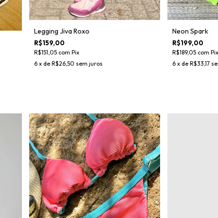
Neon Spark
Legging Jiva Roxo
R$199,00
R$159,00
R$189,05
com
Pi
R$151,05
com
Pix
6
x de
R$33,17
se
6
x de
R$26,50
sem juros