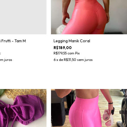
Legging Manik Coral
 Frutti - Tam M
R$189,00
R$179,55
com
Pix
x
6
x de
R$31,50
sem juros
m juros