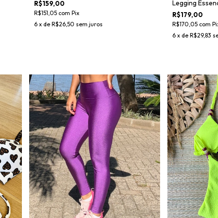
Legging Essen
R$159,00
R$151,05
com
Pix
R$179,00
R$170,05
com
Pi
6
x de
R$26,50
sem juros
6
x de
R$29,83
s