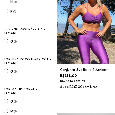
M
(1)
P
(1)
LEGGING RAVI PÁPRICA -
TAMANHO
G
(1)
TOP JIVA ROXO E ABRICOT -
TAMANHO
Conjunto Jiva Roxo & Abricot
G
(1)
R$258,00
R$245,10
com
Pix
6
x de
R$43,00
sem juros
TOP MANIK CORAL -
TAMANHO
G
(1)
M
(1)