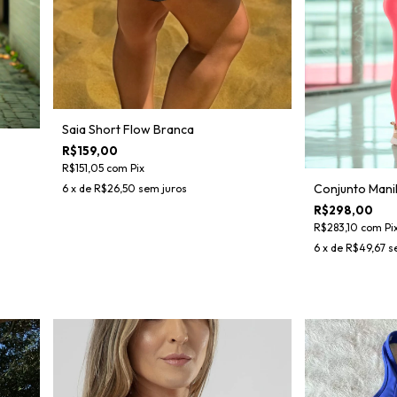
Saia Short Flow Branca
R$159,00
R$151,05
com
Pix
Conjunto Mani
6
x de
R$26,50
sem juros
R$298,00
R$283,10
com
Pi
6
x de
R$49,67
s