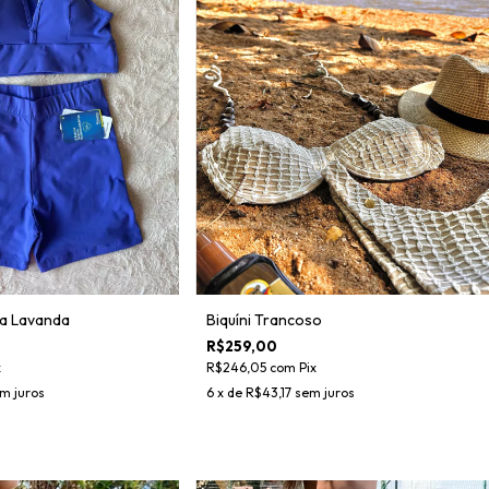
ra Lavanda
Biquíni Trancoso
R$259,00
x
R$246,05
com
Pix
m juros
6
x de
R$43,17
sem juros