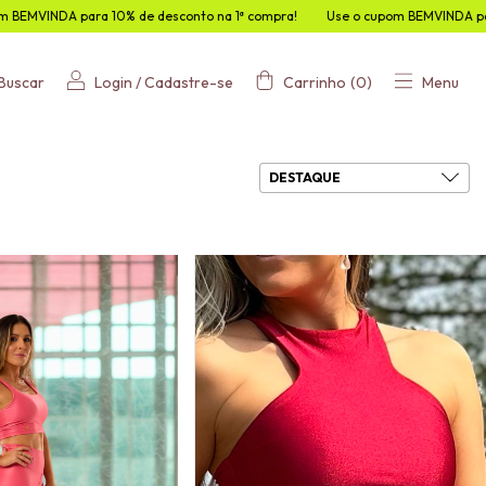
compra!
Use o cupom BEMVINDA para 10% de desconto na 1ª compra!
Use
Buscar
Login
/
Cadastre-se
Carrinho
(
0
)
Menu