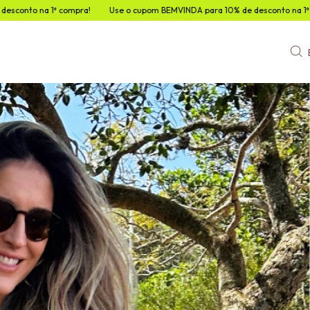
ra!
Use o cupom BEMVINDA para 10% de desconto na 1ª compra!
Use o 