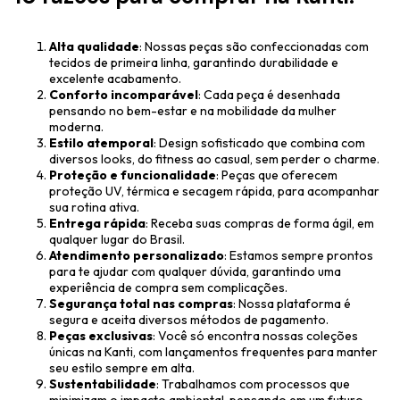
Alta qualidade
: Nossas peças são confeccionadas com
tecidos de primeira linha, garantindo durabilidade e
excelente acabamento.
Conforto incomparável
: Cada peça é desenhada
pensando no bem-estar e na mobilidade da mulher
moderna.
Estilo atemporal
: Design sofisticado que combina com
diversos looks, do fitness ao casual, sem perder o charme.
Proteção e funcionalidade
: Peças que oferecem
proteção UV, térmica e secagem rápida, para acompanhar
sua rotina ativa.
Entrega rápida
: Receba suas compras de forma ágil, em
qualquer lugar do Brasil.
Atendimento personalizado
: Estamos sempre prontos
para te ajudar com qualquer dúvida, garantindo uma
experiência de compra sem complicações.
Segurança total nas compras
: Nossa plataforma é
segura e aceita diversos métodos de pagamento.
Peças exclusivas
: Você só encontra nossas coleções
únicas na Kanti, com lançamentos frequentes para manter
seu estilo sempre em alta.
Sustentabilidade
: Trabalhamos com processos que
minimizam o impacto ambiental, pensando em um futuro