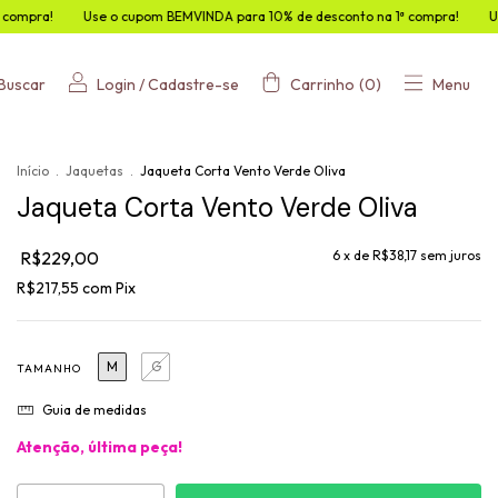
cupom BEMVINDA para 10% de desconto na 1ª compra!
Use o cupom BEMVINDA
Buscar
Login
/
Cadastre-se
Carrinho
(
0
)
Menu
Início
.
Jaquetas
.
Jaqueta Corta Vento Verde Oliva
Jaqueta Corta Vento Verde Oliva
R$229,00
6
x de
R$38,17
sem juros
R$217,55
com
Pix
M
G
TAMANHO
Guia de medidas
Atenção, última peça!