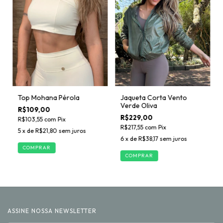
Top Mohana Pérola
Jaqueta Corta Vento
Verde Oliva
R$109,00
R$229,00
R$103,55
com
Pix
R$217,55
com
Pix
5
x de
R$21,80
sem juros
6
x de
R$38,17
sem juros
COMPRAR
COMPRAR
ASSINE NOSSA NEWSLETTER